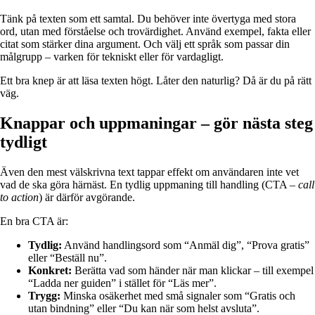
Tänk på texten som ett samtal. Du behöver inte övertyga med stora
ord, utan med förståelse och trovärdighet. Använd exempel, fakta eller
citat som stärker dina argument. Och välj ett språk som passar din
målgrupp – varken för tekniskt eller för vardagligt.
Ett bra knep är att läsa texten högt. Låter den naturlig? Då är du på rätt
väg.
Knappar och uppmaningar – gör nästa steg
tydligt
Även den mest välskrivna text tappar effekt om användaren inte vet
vad de ska göra härnäst. En tydlig uppmaning till handling (CTA –
call
to action
) är därför avgörande.
En bra CTA är:
Tydlig:
Använd handlingsord som “Anmäl dig”, “Prova gratis”
eller “Beställ nu”.
Konkret:
Berätta vad som händer när man klickar – till exempel
“Ladda ner guiden” i stället för “Läs mer”.
Trygg:
Minska osäkerhet med små signaler som “Gratis och
utan bindning” eller “Du kan när som helst avsluta”.