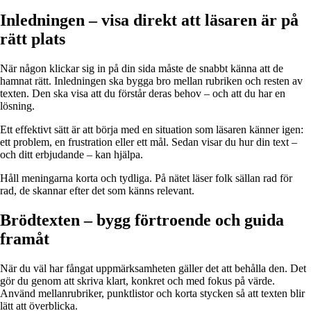
Inledningen – visa direkt att läsaren är på
rätt plats
När någon klickar sig in på din sida måste de snabbt känna att de
hamnat rätt. Inledningen ska bygga bro mellan rubriken och resten av
texten. Den ska visa att du förstår deras behov – och att du har en
lösning.
Ett effektivt sätt är att börja med en situation som läsaren känner igen:
ett problem, en frustration eller ett mål. Sedan visar du hur din text –
och ditt erbjudande – kan hjälpa.
Håll meningarna korta och tydliga. På nätet läser folk sällan rad för
rad, de skannar efter det som känns relevant.
Brödtexten – bygg förtroende och guida
framåt
När du väl har fångat uppmärksamheten gäller det att behålla den. Det
gör du genom att skriva klart, konkret och med fokus på värde.
Använd mellanrubriker, punktlistor och korta stycken så att texten blir
lätt att överblicka.