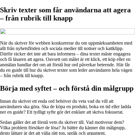
Skriv texter som får användarna att agera
– från rubrik till knapp
När du skriver för webben konkurrerar du om uppmärksamheten med
allt från nyhetsflöden och sociala medier till notiser och kattklipp.
Därför räcker det inte att bara informera – dina texter måste engagera
och få läsaren att agera. Oavsett om målet är ett klick, ett köp eller en
anmälan handlar det om att förstå hur ord påverkar beteende. Här får
du en guide till hur du skriver texter som leder användaren hela vägen
– från rubrik till knapp.
Börja med syftet – och förstå din målgrupp
Innan du skriver ett enda ord behöver du veta vad du vill att
användaren ska göra. Ska de köpa en produkt, boka en tid eller ladda
ner en guide? Ett tydligt syfte gör det enklare att skriva fokuserat.
Sedan gäller det att förstå vem du skriver till. Vad motiverar dem?
Vilka problem försöker de lösa? Ju bättre du känner din målgrupp,
desto lättare är det att välja rätt ton, språk och argument.