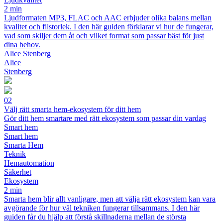
2 min
Ljudformaten MP3, FLAC och AAC erbjuder olika balans mellan
kvalitet och filstorlek. I den här guiden förklarar vi hur de fungerar,
vad som skiljer dem åt och vilket format som passar bäst för just
dina behov.
Alice Stenberg
Alice
Stenberg
02
Välj rätt smarta hem-ekosystem för ditt hem
Gör ditt hem smartare med rätt ekosystem som passar din vardag
Smart hem
Smart hem
Smarta Hem
Teknik
Hemautomation
Säkerhet
Ekosystem
2 min
Smarta hem blir allt vanligare, men att välja rätt ekosystem kan vara
avgörande för hur väl tekniken fungerar tillsammans. I den här
guiden får du hjälp att förstå skillnaderna mellan de största