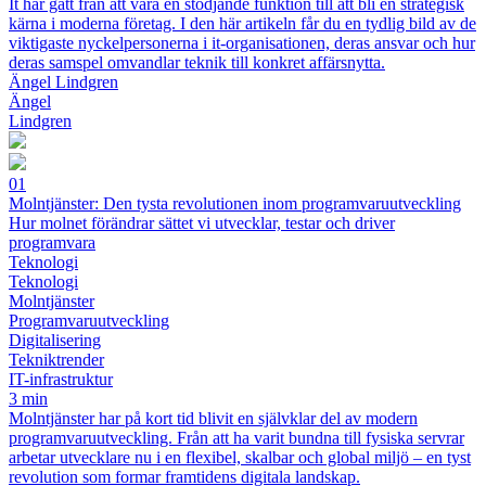
It har gått från att vara en stödjande funktion till att bli en strategisk
kärna i moderna företag. I den här artikeln får du en tydlig bild av de
viktigaste nyckelpersonerna i it-organisationen, deras ansvar och hur
deras samspel omvandlar teknik till konkret affärsnytta.
Ängel Lindgren
Ängel
Lindgren
01
Molntjänster: Den tysta revolutionen inom programvaruutveckling
Hur molnet förändrar sättet vi utvecklar, testar och driver
programvara
Teknologi
Teknologi
Molntjänster
Programvaruutveckling
Digitalisering
Tekniktrender
IT-infrastruktur
3 min
Molntjänster har på kort tid blivit en självklar del av modern
programvaruutveckling. Från att ha varit bundna till fysiska servrar
arbetar utvecklare nu i en flexibel, skalbar och global miljö – en tyst
revolution som formar framtidens digitala landskap.