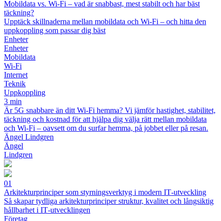
Mobildata vs. Wi-Fi – vad är snabbast, mest stabilt och har bäst
täckning?
Upptäck skillnaderna mellan mobildata och Wi-Fi – och hitta den
uppkoppling som passar dig bäst
Enheter
Enheter
Mobildata
Wi-Fi
Internet
Teknik
Uppkoppling
3 min
Är 5G snabbare än ditt Wi-Fi hemma? Vi jämför hastighet, stabilitet,
täckning och kostnad för att hjälpa dig välja rätt mellan mobildata
och Wi-Fi – oavsett om du surfar hemma, på jobbet eller på resan.
Ängel Lindgren
Ängel
Lindgren
01
Arkitekturprinciper som styrningsverktyg i modern IT‑utveckling
Så skapar tydliga arkitekturprinciper struktur, kvalitet och långsiktig
hållbarhet i IT‑utvecklingen
Företag