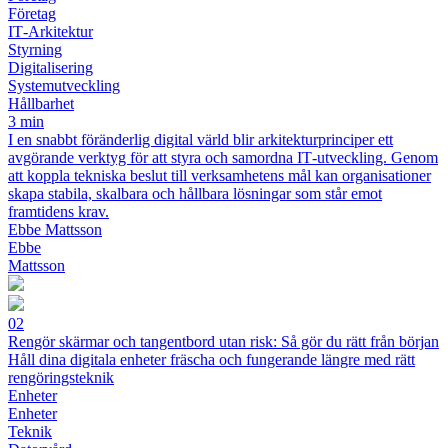
Företag
IT‑Arkitektur
Styrning
Digitalisering
Systemutveckling
Hållbarhet
3 min
I en snabbt föränderlig digital värld blir arkitekturprinciper ett
avgörande verktyg för att styra och samordna IT‑utveckling. Genom
att koppla tekniska beslut till verksamhetens mål kan organisationer
skapa stabila, skalbara och hållbara lösningar som står emot
framtidens krav.
Ebbe Mattsson
Ebbe
Mattsson
02
Rengör skärmar och tangentbord utan risk: Så gör du rätt från början
Håll dina digitala enheter fräscha och fungerande längre med rätt
rengöringsteknik
Enheter
Enheter
Teknik