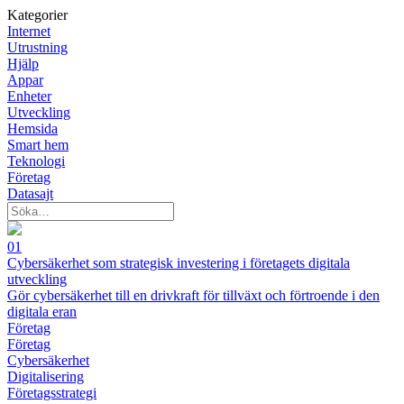
Kategorier
Internet
Utrustning
Hjälp
Appar
Enheter
Utveckling
Hemsida
Smart hem
Teknologi
Företag
Datasajt
01
Cybersäkerhet som strategisk investering i företagets digitala
utveckling
Gör cybersäkerhet till en drivkraft för tillväxt och förtroende i den
digitala eran
Företag
Företag
Cybersäkerhet
Digitalisering
Företagsstrategi