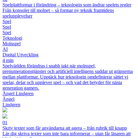
Spelplattformar i förändring – teknologin som ändrar spelets regler
Från konsoler till molnet – så formar ny teknik framtidens
spelupplevelser
Spel
Spel
Spel
Teknologi
Molnspel
AI
Digital Utveckling
4 min
Spelvärlden förändras i snabb takt när molnspel,
prenumerationstjänster och artificiell intelligens suddar ut gränserna
mellan plattformar. Upptäck hur teknologin omdefinierar sättet vi
spelar, delar och upplever spel – och vad det betyder för nästa
generation gamers.
Ängel Lindgren
Ängel
Lindgren
01
Skriv texter som får användarna att agera – från rubrik till knapp
Lär dig skriva texter som inte bara informerar – utan får läsaren att