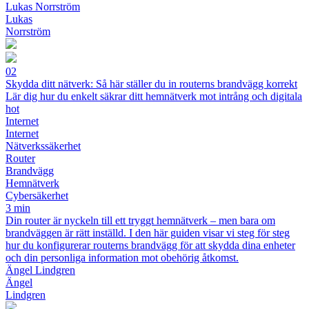
Lukas Norrström
Lukas
Norrström
02
Skydda ditt nätverk: Så här ställer du in routerns brandvägg korrekt
Lär dig hur du enkelt säkrar ditt hemnätverk mot intrång och digitala
hot
Internet
Internet
Nätverkssäkerhet
Router
Brandvägg
Hemnätverk
Cybersäkerhet
3 min
Din router är nyckeln till ett tryggt hemnätverk – men bara om
brandväggen är rätt inställd. I den här guiden visar vi steg för steg
hur du konfigurerar routerns brandvägg för att skydda dina enheter
och din personliga information mot obehörig åtkomst.
Ängel Lindgren
Ängel
Lindgren