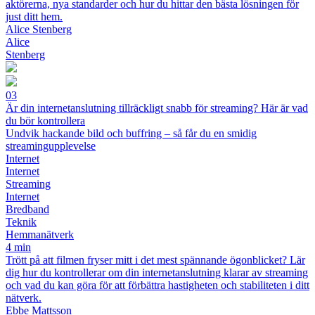
aktörerna, nya standarder och hur du hittar den bästa lösningen för
just ditt hem.
Alice Stenberg
Alice
Stenberg
03
Är din internetanslutning tillräckligt snabb för streaming? Här är vad
du bör kontrollera
Undvik hackande bild och buffring – så får du en smidig
streamingupplevelse
Internet
Internet
Streaming
Internet
Bredband
Teknik
Hemmanätverk
4 min
Trött på att filmen fryser mitt i det mest spännande ögonblicket? Lär
dig hur du kontrollerar om din internetanslutning klarar av streaming
och vad du kan göra för att förbättra hastigheten och stabiliteten i ditt
nätverk.
Ebbe Mattsson