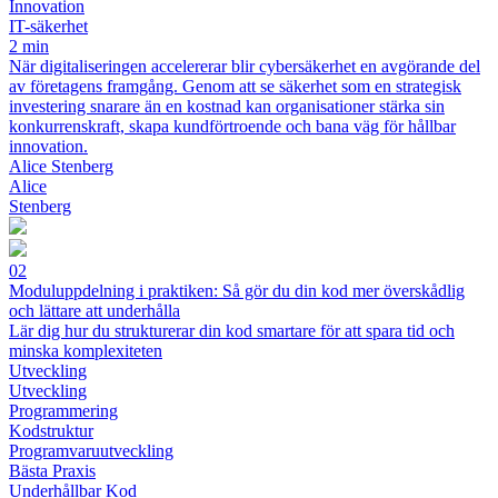
Innovation
IT-säkerhet
2 min
När digitaliseringen accelererar blir cybersäkerhet en avgörande del
av företagens framgång. Genom att se säkerhet som en strategisk
investering snarare än en kostnad kan organisationer stärka sin
konkurrenskraft, skapa kundförtroende och bana väg för hållbar
innovation.
Alice Stenberg
Alice
Stenberg
02
Moduluppdelning i praktiken: Så gör du din kod mer överskådlig
och lättare att underhålla
Lär dig hur du strukturerar din kod smartare för att spara tid och
minska komplexiteten
Utveckling
Utveckling
Programmering
Kodstruktur
Programvaruutveckling
Bästa Praxis
Underhållbar Kod