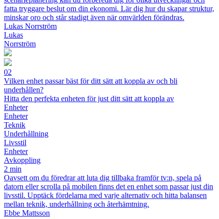
fatta tryggare beslut om din ekonomi. Lär dig hur du skapar struktur,
minskar oro och står stadigt även när omvärlden förändras.
Lukas Norrström
Lukas
Norrström
02
Vilken enhet passar bäst för ditt sätt att koppla av och bli
underhållen?
Hitta den perfekta enheten för just ditt sätt att koppla av
Enheter
Enheter
Teknik
Underhållning
Livsstil
Enheter
Avkoppling
2 min
Oavsett om du föredrar att luta dig tillbaka framför tv:n, spela på
datorn eller scrolla på mobilen finns det en enhet som passar just din
livsstil. Upptäck fördelarna med varje alternativ och hitta balansen
mellan teknik, underhållning och återhämtning.
Ebbe Mattsson