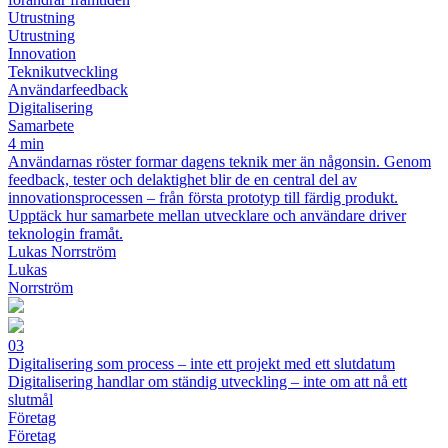
Utrustning
Utrustning
Innovation
Teknikutveckling
Användarfeedback
Digitalisering
Samarbete
4 min
Användarnas röster formar dagens teknik mer än någonsin. Genom
feedback, tester och delaktighet blir de en central del av
innovationsprocessen – från första prototyp till färdig produkt.
Upptäck hur samarbete mellan utvecklare och användare driver
teknologin framåt.
Lukas Norrström
Lukas
Norrström
03
Digitalisering som process – inte ett projekt med ett slutdatum
Digitalisering handlar om ständig utveckling – inte om att nå ett
slutmål
Företag
Företag