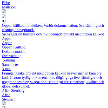
Ebbe
Mattsson
04
Öppen källkod i praktiken: Varför dokumentation, översättning och
testning är avgörande
Så bygger du hållbara och inkluderande projekt med öppen källkod
Appar
Appar
Öppen Källkod
Dokumentation
Översättning
Testning
Samarbete
3 min
Framgångsrika projekt med öppen källkod kräver mer än bara bra
kod. Genom tydlig dokumentation, tillgängliga översättningar och
noggrann testning skapas förutsättningar för samarbete, kvalitet och
global delaktighet.
Alice Stenberg
Alice
Stenberg