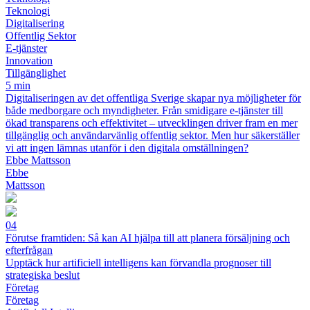
Teknologi
Digitalisering
Offentlig Sektor
E-tjänster
Innovation
Tillgänglighet
5 min
Digitaliseringen av det offentliga Sverige skapar nya möjligheter för
både medborgare och myndigheter. Från smidigare e-tjänster till
ökad transparens och effektivitet – utvecklingen driver fram en mer
tillgänglig och användarvänlig offentlig sektor. Men hur säkerställer
vi att ingen lämnas utanför i den digitala omställningen?
Ebbe Mattsson
Ebbe
Mattsson
04
Förutse framtiden: Så kan AI hjälpa till att planera försäljning och
efterfrågan
Upptäck hur artificiell intelligens kan förvandla prognoser till
strategiska beslut
Företag
Företag