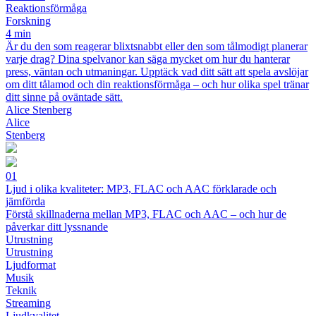
Reaktionsförmåga
Forskning
4 min
Är du den som reagerar blixtsnabbt eller den som tålmodigt planerar
varje drag? Dina spelvanor kan säga mycket om hur du hanterar
press, väntan och utmaningar. Upptäck vad ditt sätt att spela avslöjar
om ditt tålamod och din reaktionsförmåga – och hur olika spel tränar
ditt sinne på oväntade sätt.
Alice Stenberg
Alice
Stenberg
01
Ljud i olika kvaliteter: MP3, FLAC och AAC förklarade och
jämförda
Förstå skillnaderna mellan MP3, FLAC och AAC – och hur de
påverkar ditt lyssnande
Utrustning
Utrustning
Ljudformat
Musik
Teknik
Streaming
Ljudkvalitet