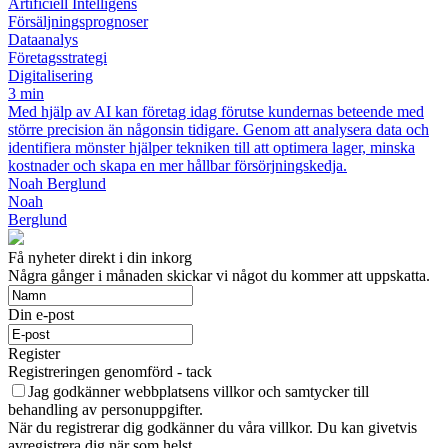
Artificiell Intelligens
Försäljningsprognoser
Dataanalys
Företagsstrategi
Digitalisering
3 min
Med hjälp av AI kan företag idag förutse kundernas beteende med
större precision än någonsin tidigare. Genom att analysera data och
identifiera mönster hjälper tekniken till att optimera lager, minska
kostnader och skapa en mer hållbar försörjningskedja.
Noah Berglund
Noah
Berglund
Få nyheter direkt i din inkorg
Några gånger i månaden skickar vi något du kommer att uppskatta.
Din e-post
Register
Registreringen genomförd - tack
Jag godkänner webbplatsens villkor och samtycker till
behandling av personuppgifter.
När du registrerar dig godkänner du våra villkor. Du kan givetvis
avregistrera dig när som helst.