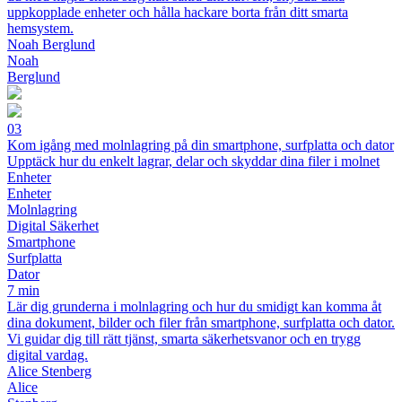
uppkopplade enheter och hålla hackare borta från ditt smarta
hemsystem.
Noah Berglund
Noah
Berglund
03
Kom igång med molnlagring på din smartphone, surfplatta och dator
Upptäck hur du enkelt lagrar, delar och skyddar dina filer i molnet
Enheter
Enheter
Molnlagring
Digital Säkerhet
Smartphone
Surfplatta
Dator
7 min
Lär dig grunderna i molnlagring och hur du smidigt kan komma åt
dina dokument, bilder och filer från smartphone, surfplatta och dator.
Vi guidar dig till rätt tjänst, smarta säkerhetsvanor och en trygg
digital vardag.
Alice Stenberg
Alice