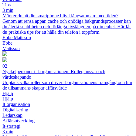
Tips
3 min
Märker du att din smartphone blivit långsammare med tiden?
Genom att rensa appar, cache och onödiga bakgrundsprocesser kan
du återfå snabbheten och förlänga livslängden på din enhet. Här får
du praktiska tips för att hålla din telefon i toppform.
Ebbe Mattsson
Ebbe
Mattsson
02
Nyckelpersoner i it-organisationen: Roller, ansvar och
värdeskapande
Upptäck vilka roller som driver it-organisationens framgång och hur
de tillsammans skapar affärsvärde
Hjälp
Hjälp
It-organisation
Digitalisering
Ledarskap
Affärsutveckling
It-strategi
3 min