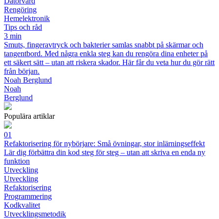
Datorvård
Rengöring
Hemelektronik
Tips och råd
3 min
Smuts, fingeravtryck och bakterier samlas snabbt på skärmar och
tangentbord. Med några enkla steg kan du rengöra dina enheter på
ett säkert sätt – utan att riskera skador. Här får du veta hur du gör rätt
från början.
Noah Berglund
Noah
Berglund
Populära artiklar
01
Refaktorisering för nybörjare: Små övningar, stor inlärningseffekt
Lär dig förbättra din kod steg för steg – utan att skriva en enda ny
funktion
Utveckling
Utveckling
Refaktorisering
Programmering
Kodkvalitet
Utvecklingsmetodik