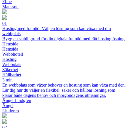
Ebbe
Mattsson
01
Hosting med framtid: Välj en lösning som kan växa med din
webbplats
Bygg en stabil grund för din digitala framtid med rätt hostinglösning
Hemsida
Hemsida
Webbhotell
Hosting
Webbplats
Säkerhet
Hållbarhet
3 min
En webbplats som växer behöver en hosting som kan växa med den.
Lär dig hur du väljer en flexibel, säker och hållbar lösning som
klarar både dagens behov och morgondagens utmaningar.
Ängel Lindgren
Ängel
Lindgren
02