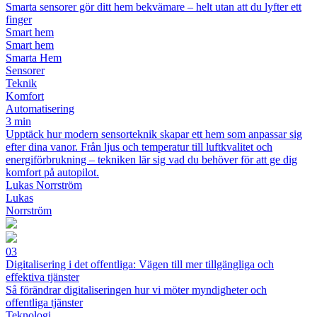
Smarta sensorer gör ditt hem bekvämare – helt utan att du lyfter ett
finger
Smart hem
Smart hem
Smarta Hem
Sensorer
Teknik
Komfort
Automatisering
3 min
Upptäck hur modern sensorteknik skapar ett hem som anpassar sig
efter dina vanor. Från ljus och temperatur till luftkvalitet och
energiförbrukning – tekniken lär sig vad du behöver för att ge dig
komfort på autopilot.
Lukas Norrström
Lukas
Norrström
03
Digitalisering i det offentliga: Vägen till mer tillgängliga och
effektiva tjänster
Så förändrar digitaliseringen hur vi möter myndigheter och
offentliga tjänster
Teknologi