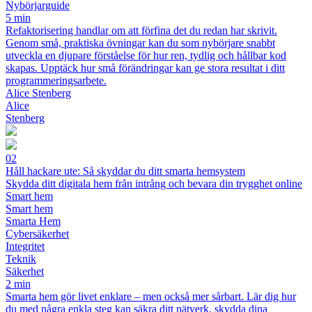
Nybörjarguide
5 min
Refaktorisering handlar om att förfina det du redan har skrivit.
Genom små, praktiska övningar kan du som nybörjare snabbt
utveckla en djupare förståelse för hur ren, tydlig och hållbar kod
skapas. Upptäck hur små förändringar kan ge stora resultat i ditt
programmeringsarbete.
Alice Stenberg
Alice
Stenberg
02
Håll hackare ute: Så skyddar du ditt smarta hemsystem
Skydda ditt digitala hem från intrång och bevara din trygghet online
Smart hem
Smart hem
Smarta Hem
Cybersäkerhet
Integritet
Teknik
Säkerhet
2 min
Smarta hem gör livet enklare – men också mer sårbart. Lär dig hur
du med några enkla steg kan säkra ditt nätverk, skydda dina