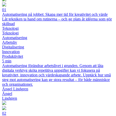
01
Automatisering på jobbet: Skapa mer tid för kreativitet och värde
Låt tekniken ta hand om rutinerna – och ge plats åt idéerna som gör
skillnad
Teknologi
Teknologi
Automatisering
Arbetsliv
Digitalisering
Innovation
Produktivitet
5 min
Automatisering förändrar arbetslivet i grunden. Genom att låta
digitala verktyg sköta repetitiva uppgifter kan vi fokusera på
kreativitet, innovation och värdeskapande arbete. Upptäck hur små
steg mot automatisering kan ge stora resultat – för både människor
och organisationer.
Ängel Lindgren
Ängel
Lindgren
02