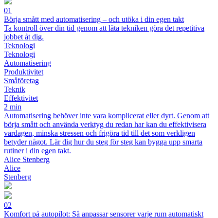
01
Börja smått med automatisering – och utöka i din egen takt
Ta kontroll över din tid genom att låta tekniken göra det repetitiva
jobbet åt dig.
Teknologi
Teknologi
Automatisering
Produktivitet
Småföretag
Teknik
Effektivitet
2 min
Automatisering behöver inte vara komplicerat eller dyrt. Genom att
börja smått och använda verktyg du redan har kan du effektivisera
vardagen, minska stressen och frigöra tid till det som verkligen
betyder något. Lär dig hur du steg för steg kan bygga upp smarta
rutiner i din egen takt.
Alice Stenberg
Alice
Stenberg
02
Komfort på autopilot: Så anpassar sensorer varje rum automatiskt