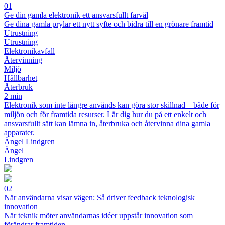
01
Ge din gamla elektronik ett ansvarsfullt farväl
Ge dina gamla prylar ett nytt syfte och bidra till en grönare framtid
Utrustning
Utrustning
Elektronikavfall
Återvinning
Miljö
Hållbarhet
Återbruk
2 min
Elektronik som inte längre används kan göra stor skillnad – både för
miljön och för framtida resurser. Lär dig hur du på ett enkelt och
ansvarsfullt sätt kan lämna in, återbruka och återvinna dina gamla
apparater.
Ängel Lindgren
Ängel
Lindgren
02
När användarna visar vägen: Så driver feedback teknologisk
innovation
När teknik möter användarnas idéer uppstår innovation som
förändrar framtiden