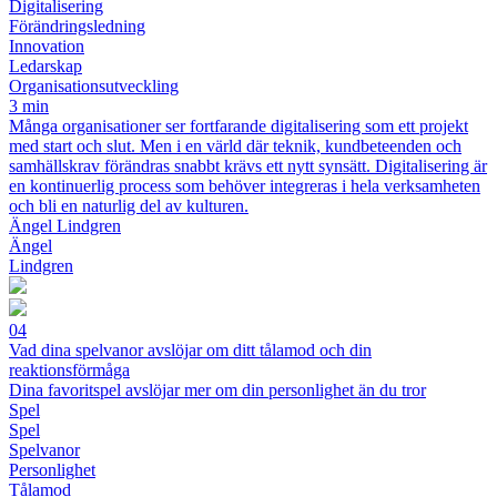
Digitalisering
Förändringsledning
Innovation
Ledarskap
Organisationsutveckling
3 min
Många organisationer ser fortfarande digitalisering som ett projekt
med start och slut. Men i en värld där teknik, kundbeteenden och
samhällskrav förändras snabbt krävs ett nytt synsätt. Digitalisering är
en kontinuerlig process som behöver integreras i hela verksamheten
och bli en naturlig del av kulturen.
Ängel Lindgren
Ängel
Lindgren
04
Vad dina spelvanor avslöjar om ditt tålamod och din
reaktionsförmåga
Dina favoritspel avslöjar mer om din personlighet än du tror
Spel
Spel
Spelvanor
Personlighet
Tålamod