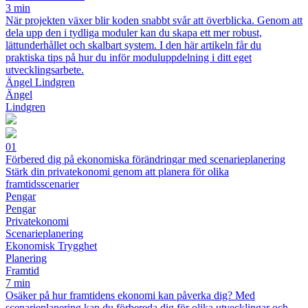
3 min
När projekten växer blir koden snabbt svår att överblicka. Genom att
dela upp den i tydliga moduler kan du skapa ett mer robust,
lättunderhållet och skalbart system. I den här artikeln får du
praktiska tips på hur du inför moduluppdelning i ditt eget
utvecklingsarbete.
Ängel Lindgren
Ängel
Lindgren
01
Förbered dig på ekonomiska förändringar med scenarieplanering
Stärk din privatekonomi genom att planera för olika
framtidsscenarier
Pengar
Pengar
Privatekonomi
Scenarieplanering
Ekonomisk Trygghet
Planering
Framtid
7 min
Osäker på hur framtidens ekonomi kan påverka dig? Med
scenarieplanering kan du förbereda dig för olika utvecklingar och