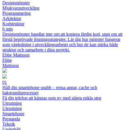
Designmönster
Mjukvaruutveckling
Programmering
Arkitektur
Kodstruktur
6 min
Designmönster handlar inte om att kopiera färdig kod, utan om att
förstå beprövade lösningsstrategier. Lär dig hur mönster fungerar
som vägledning i utvecklingsarbetet och hur de kan stärka både
struktur och samarbete i dina projekt.
Ebbe Mattsson
Ebbe
Mattsson
01
Håll din smartphone snabb – rensa appar, cache och
bakgrundsprocesser
Få din telefon att kännas som ny med några enkla steg
Utrustning
Utrustning
Smartphone
Prestanda
Teknik
Underhåll