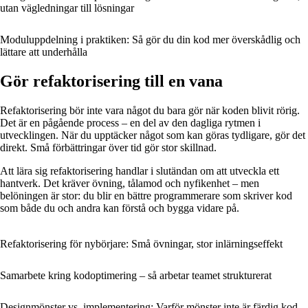
utan vägledningar till lösningar
Moduluppdelning i praktiken: Så gör du din kod mer överskådlig och
lättare att underhålla
Gör refaktorisering till en vana
Refaktorisering bör inte vara något du bara gör när koden blivit rörig.
Det är en pågående process – en del av den dagliga rytmen i
utvecklingen. När du upptäcker något som kan göras tydligare, gör det
direkt. Små förbättringar över tid gör stor skillnad.
Att lära sig refaktorisering handlar i slutändan om att utveckla ett
hantverk. Det kräver övning, tålamod och nyfikenhet – men
belöningen är stor: du blir en bättre programmerare som skriver kod
som både du och andra kan förstå och bygga vidare på.
Refaktorisering för nybörjare: Små övningar, stor inlärningseffekt
Samarbete kring kodoptimering – så arbetar teamet strukturerat
Designmönster vs. implementering: Varför mönster inte är färdig kod,