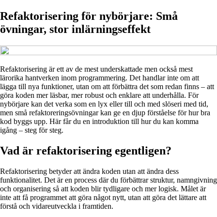
Refaktorisering för nybörjare: Små
övningar, stor inlärningseffekt
Refaktorisering är ett av de mest underskattade men också mest
lärorika hantverken inom programmering. Det handlar inte om att
lägga till nya funktioner, utan om att förbättra det som redan finns – att
göra koden mer läsbar, mer robust och enklare att underhålla. För
nybörjare kan det verka som en lyx eller till och med slöseri med tid,
men små refaktoreringsövningar kan ge en djup förståelse för hur bra
kod byggs upp. Här får du en introduktion till hur du kan komma
igång – steg för steg.
Vad är refaktorisering egentligen?
Refaktorisering betyder att ändra koden utan att ändra dess
funktionalitet. Det är en process där du förbättrar struktur, namngivning
och organisering så att koden blir tydligare och mer logisk. Målet är
inte att få programmet att göra något nytt, utan att göra det lättare att
förstå och vidareutveckla i framtiden.