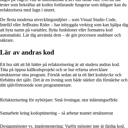
tester som bekräftar att koden fortfarande fungerar som tidigare kan du
refaktorisera med lugn i sinnet.
De flesta moderna utvecklingsmiljöer – som Visual Studio Code,
IntelliJ eller JetBrains Rider – har inbyggda verktyg som kan hjälpa dig
att byta namn på variabler, flytta funktioner eller formatera kod
automatiskt. Lär dig använda dem – de gör processen snabbare och
säkrare.
Lär av andras kod
Ett bra sätt att bli bättre på refaktorisering är att studera andras kod.
Titta på öppna källkodsprojekt och se hur erfarna utvecklare
strukturerar sina program. Försök sedan att ta ett litet kodstycke och
förbättra det själv. Det är en övning som både stärker din förståelse och
ditt självförtroende som programmerare.
Refaktorisering för nybörjare: Små övningar, stor inlärningseffekt
Samarbete kring kodoptimering – så arbetar teamet strukturerat
Designmönster vs. implementering: Varför mönster inte är färdig kod,