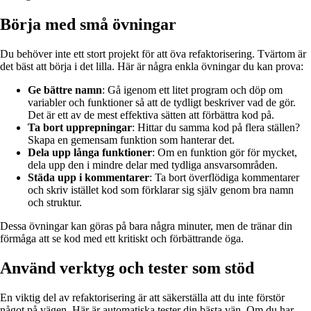
Börja med små övningar
Du behöver inte ett stort projekt för att öva refaktorisering. Tvärtom är
det bäst att börja i det lilla. Här är några enkla övningar du kan prova:
Ge bättre namn
: Gå igenom ett litet program och döp om
variabler och funktioner så att de tydligt beskriver vad de gör.
Det är ett av de mest effektiva sätten att förbättra kod på.
Ta bort upprepningar
: Hittar du samma kod på flera ställen?
Skapa en gemensam funktion som hanterar det.
Dela upp långa funktioner
: Om en funktion gör för mycket,
dela upp den i mindre delar med tydliga ansvarsområden.
Städa upp i kommentarer
: Ta bort överflödiga kommentarer
och skriv istället kod som förklarar sig själv genom bra namn
och struktur.
Dessa övningar kan göras på bara några minuter, men de tränar din
förmåga att se kod med ett kritiskt och förbättrande öga.
Använd verktyg och tester som stöd
En viktig del av refaktorisering är att säkerställa att du inte förstör
något på vägen. Här är automatiska tester din bästa vän. Om du har