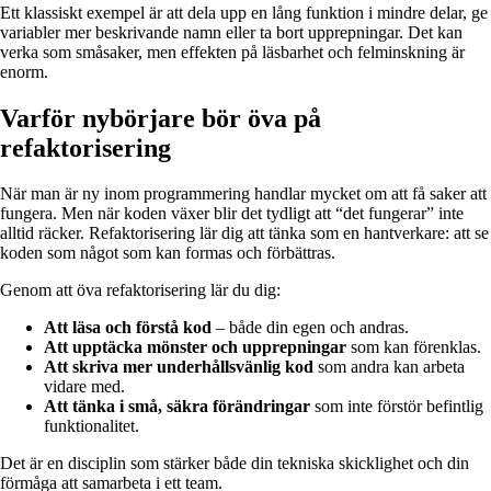
Ett klassiskt exempel är att dela upp en lång funktion i mindre delar, ge
variabler mer beskrivande namn eller ta bort upprepningar. Det kan
verka som småsaker, men effekten på läsbarhet och felminskning är
enorm.
Varför nybörjare bör öva på
refaktorisering
När man är ny inom programmering handlar mycket om att få saker att
fungera. Men när koden växer blir det tydligt att “det fungerar” inte
alltid räcker. Refaktorisering lär dig att tänka som en hantverkare: att se
koden som något som kan formas och förbättras.
Genom att öva refaktorisering lär du dig:
Att läsa och förstå kod
– både din egen och andras.
Att upptäcka mönster och upprepningar
som kan förenklas.
Att skriva mer underhållsvänlig kod
som andra kan arbeta
vidare med.
Att tänka i små, säkra förändringar
som inte förstör befintlig
funktionalitet.
Det är en disciplin som stärker både din tekniska skicklighet och din
förmåga att samarbeta i ett team.