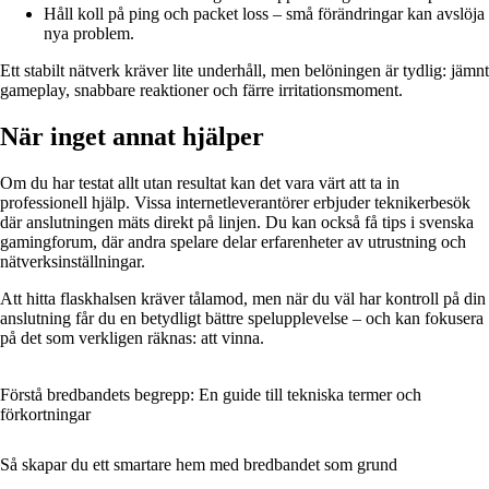
Håll koll på ping och packet loss – små förändringar kan avslöja
nya problem.
Ett stabilt nätverk kräver lite underhåll, men belöningen är tydlig: jämnt
gameplay, snabbare reaktioner och färre irritationsmoment.
När inget annat hjälper
Om du har testat allt utan resultat kan det vara värt att ta in
professionell hjälp. Vissa internetleverantörer erbjuder teknikerbesök
där anslutningen mäts direkt på linjen. Du kan också få tips i svenska
gamingforum, där andra spelare delar erfarenheter av utrustning och
nätverksinställningar.
Att hitta flaskhalsen kräver tålamod, men när du väl har kontroll på din
anslutning får du en betydligt bättre spelupplevelse – och kan fokusera
på det som verkligen räknas: att vinna.
Förstå bredbandets begrepp: En guide till tekniska termer och
förkortningar
Så skapar du ett smartare hem med bredbandet som grund