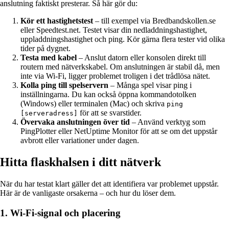
anslutning faktiskt presterar. Så här gör du:
Kör ett hastighetstest
– till exempel via Bredbandskollen.se
eller Speedtest.net. Testet visar din nedladdningshastighet,
uppladdningshastighet och ping. Kör gärna flera tester vid olika
tider på dygnet.
Testa med kabel
– Anslut datorn eller konsolen direkt till
routern med nätverkskabel. Om anslutningen är stabil då, men
inte via Wi-Fi, ligger problemet troligen i det trådlösa nätet.
Kolla ping till spelservern
– Många spel visar ping i
inställningarna. Du kan också öppna kommandotolken
(Windows) eller terminalen (Mac) och skriva
ping
för att se svarstider.
[serveradress]
Övervaka anslutningen över tid
– Använd verktyg som
PingPlotter eller NetUptime Monitor för att se om det uppstår
avbrott eller variationer under dagen.
Hitta flaskhalsen i ditt nätverk
När du har testat klart gäller det att identifiera var problemet uppstår.
Här är de vanligaste orsakerna – och hur du löser dem.
1. Wi-Fi-signal och placering