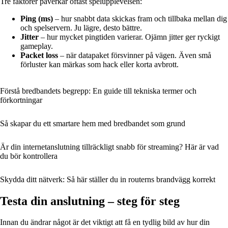
Tre faktorer påverkar oftast spelupplevelsen:
Ping (ms)
– hur snabbt data skickas fram och tillbaka mellan dig
och spelservern. Ju lägre, desto bättre.
Jitter
– hur mycket pingtiden varierar. Ojämn jitter ger ryckigt
gameplay.
Packet loss
– när datapaket försvinner på vägen. Även små
förluster kan märkas som hack eller korta avbrott.
Förstå bredbandets begrepp: En guide till tekniska termer och
förkortningar
Så skapar du ett smartare hem med bredbandet som grund
Är din internetanslutning tillräckligt snabb för streaming? Här är vad
du bör kontrollera
Skydda ditt nätverk: Så här ställer du in routerns brandvägg korrekt
Testa din anslutning – steg för steg
Innan du ändrar något är det viktigt att få en tydlig bild av hur din