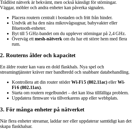
Trådlöst nätverk är bekvämt, men också känsligt för störningar.
Väggar, möbler och andra enheter kan påverka signalen.
Placera routern centralt i bostaden och fritt från hinder.
Undvik att ha den nära mikrovågsugnar, babyvakter eller
Bluetooth-enheter.
Byt till 5 GHz-bandet om du upplever störningar på 2,4 GHz.
Överväg ett
mesh-nätverk
om du har ett större hem med flera
rum.
2. Routerns ålder och kapacitet
En äldre router kan vara en dold flaskhals. Nya spel och
streamingtjänster kräver mer bandbredd och snabbare databehandling.
Kontrollera att din router stöder
Wi-Fi 5 (802.11ac)
eller
Wi-
Fi 6 (802.11ax)
.
Starta om routern regelbundet – det kan lösa tillfälliga problem.
Uppdatera firmware via tillverkarens app eller webbplats.
3. För många enheter på nätverket
När flera enheter streamar, laddar ner eller uppdaterar samtidigt kan det
skapa flaskhalsar.