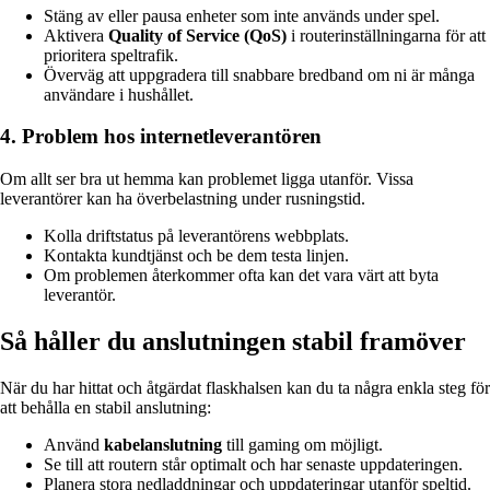
Stäng av eller pausa enheter som inte används under spel.
Aktivera
Quality of Service (QoS)
i routerinställningarna för att
prioritera speltrafik.
Överväg att uppgradera till snabbare bredband om ni är många
användare i hushållet.
4. Problem hos internetleverantören
Om allt ser bra ut hemma kan problemet ligga utanför. Vissa
leverantörer kan ha överbelastning under rusningstid.
Kolla driftstatus på leverantörens webbplats.
Kontakta kundtjänst och be dem testa linjen.
Om problemen återkommer ofta kan det vara värt att byta
leverantör.
Så håller du anslutningen stabil framöver
När du har hittat och åtgärdat flaskhalsen kan du ta några enkla steg för
att behålla en stabil anslutning:
Använd
kabelanslutning
till gaming om möjligt.
Se till att routern står optimalt och har senaste uppdateringen.
Planera stora nedladdningar och uppdateringar utanför speltid.