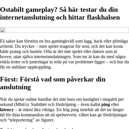
Ostabilt gameplay? Så här testar du din
internetanslutning och hittar flaskhalsen
Få saker kan förstöra en bra gamingkväll som lagg, hack eller plötsliga
avbrott. Du trycker – men spelet reagerar för sent, och det kan kosta
både poäng och humör. Ofta är det inte spelet eller datorn som är
boven, utan själva internetanslutningen. Som tur är kan du med några
enkla tester och justeringar ta reda på var problemet ligger – och hur du
får en stabilare uppkoppling.
Först: Förstå vad som påverkar din
anslutning
När du spelar online handlar det inte bara om hastighet i megabit per
sekund (Mbit/s). Stabilitet och fördröjning – även kallat
ping
eller
latency
– är minst lika viktiga. En hög ping innebär att det tar längre
tid för dina kommandon att nå spelservern, vilket kan ge fördröjningar
och “teleportering” av figurer.